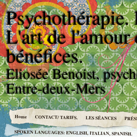
Psychothérapie. 
L'art de l'amour 
bénéfices.
Eliosée Benoist, psyc
Entre-deux-Mers
Home
CONTACT/ TARIFS.
LES SÉANCES
PRÉS
SPOKEN LANGUAGES: ENGLISH, ITALIAN, SPANISH.