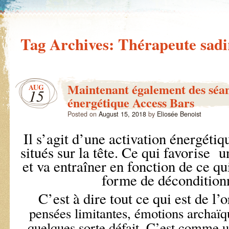
Tag Archives:
Thérapeute sadi
Maintenant également des séan
AUG
15
énergétique Access Bars
Posted on
August 15, 2018
by
Eliosée Benoist
Il s’agit d’une activation énergétiq
situés sur la tête. Ce qui favorise 
et va entraîner en fonction de ce qui
forme de décondition
C’est à dire tout ce qui est de l’
pensées limitantes, émotions archaïq
quelques sorte défait. C’est comme u