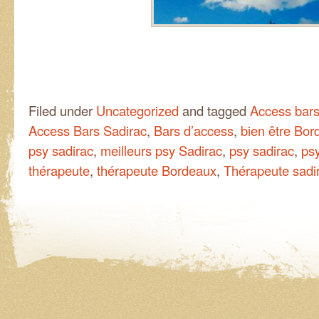
Filed under
Uncategorized
and tagged
Access bar
Access Bars Sadirac
,
Bars d’access
,
bien être Bor
psy sadirac
,
meilleurs psy Sadirac
,
psy sadirac
,
ps
thérapeute
,
thérapeute Bordeaux
,
Thérapeute sadi