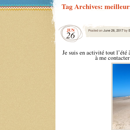
Tag Archives:
meilleur
JUN
Posted on
June 26, 2017
by
E
26
Je suis en activité tout l’ét
à me contacter