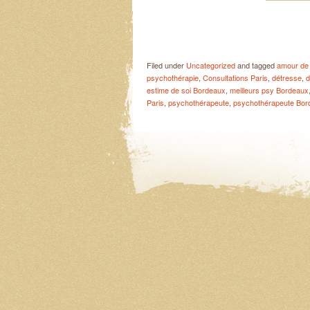
Filed under
Uncategorized
and tagged
amour de 
psychothérapie
,
Consultations Paris
,
détresse
,
d
estime de soi Bordeaux
,
meilleurs psy Bordeaux
Paris
,
psychothérapeute
,
psychothérapeute Bor