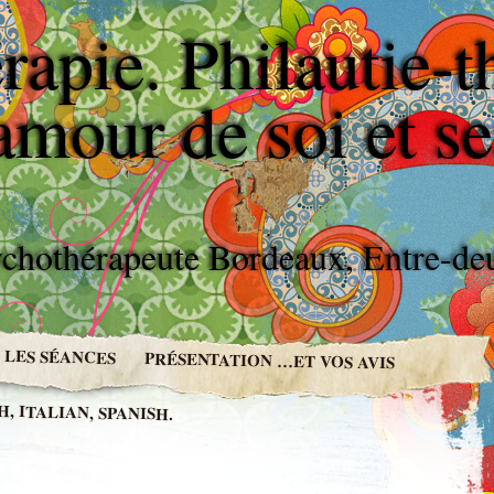
apie. Philautie-t
'amour de soi et se
sychothérapeute Bordeaux, Entre-d
LES SÉANCES
PRÉSENTATION …ET VOS AVIS
 ITALIAN, SPANISH.