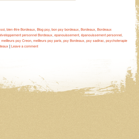
soi
,
bien être Bordeaux
,
Blog psy
,
bon psy bordeaux
,
Bordeaux
,
Bordeaux
éveloppement personnel Bordeaux
,
epanouissement
,
épanouissement personnel
,
,
meilleurs psy Creon
,
meilleurs psy paris
,
psy Bordeaux
,
psy sadirac
,
psychoterapie
|
deaux
Leave a comment