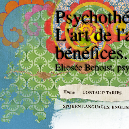
Psychothér
L'art de l
bénéfices.
Eliosée Benoist, p
Home
CONTACT/ TARIFS.
SPOKEN LANGUAGES: ENGLISH,