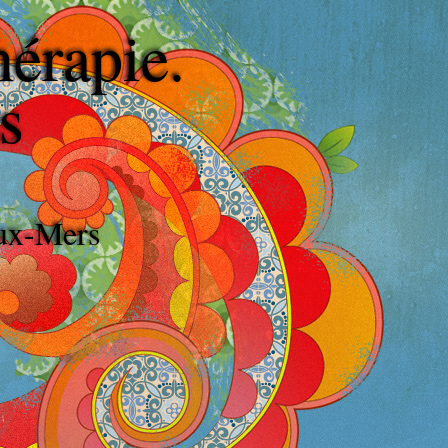
hérapie.
s
eux-Mers